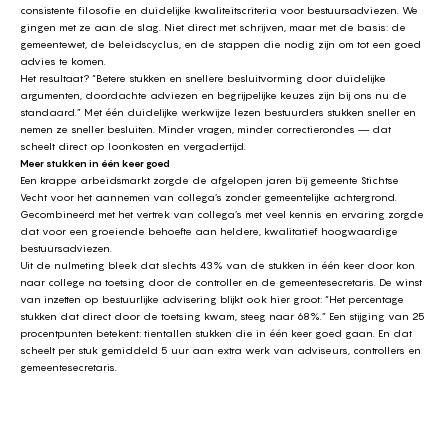
consistente filosofie en duidelijke kwaliteitscriteria voor bestuursadviezen. We
gingen met ze aan de slag. Niet direct met schrijven, maar met de basis: de
gemeentewet, de beleidscyclus, en de stappen die nodig zijn om tot een goed
advies te komen.
Het resultaat? “Betere stukken en snellere besluitvorming door duidelijke
argumenten, doordachte adviezen en begrijpelijke keuzes
zijn bij ons
nu de
standaard.” Met één duidelijke werkwijze lezen bestuurders stukken sneller en
nemen ze sneller besluiten. Minder vragen, minder correctierondes — dat
scheelt direct op loonkosten en vergadertijd.
Meer stukken in één keer goed
Een krappe arbeidsmarkt zorgde de afgelopen jaren bij
gemeente Stichtse
Vecht
voor het aannemen van collega’s zonder gemeentelijke achtergrond.
Gecombineerd met het vertrek van collega’s met veel kennis en ervaring zorgde
dat voor een groeiende behoefte aan heldere, kwalitatief hoogwaardige
bestuursadviezen.
Uit de nulmeting bleek dat slechts 43% van de stukken in één keer door kon
naar college na toetsing door de controller en de gemeentesecretaris. De winst
van inzetten op bestuurlijke advisering blijkt ook hier groot: “Het percentage
stukken dat direct door de toetsing kwam, steeg naar 68%.” Een stijging van 25
procentpunten betekent: tientallen stukken die in één keer goed gaan. En dat
scheelt per stuk gemiddeld 5 uur aan extra werk van adviseurs, controllers en
gemeentesecretaris.