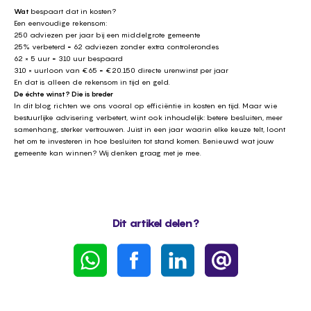
Wat
bespaart dat in kosten?
Een eenvoudige rekensom:
250 adviezen per jaar bij een middelgrote gemeente
25% verbeterd = 62 adviezen zonder extra controlerondes
62 × 5 uur = 310 uur bespaard
310 × uurloon van €65 = €20.150 directe urenwinst per jaar
En dat is alleen de rekensom in tijd en geld.
De échte winst? Die is breder
In dit blog richten we ons vooral op efficiëntie in kosten en tijd. Maar wie
bestuurlijke advisering verbetert, wint ook inhoudelijk: betere besluiten, meer
samenhang, sterker vertrouwen. Juist in een jaar waarin elke keuze telt, loont
het om te investeren in hoe besluiten tot stand komen. Benieuwd wat jouw
gemeente kan winnen? Wij denken graag met je mee.
Dit artikel delen?