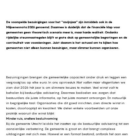
De voorspelde bezuinigingen voor het "ravijnjaar" zijn inmiddels ook in de
Miljoenennota 2026 genoemd. Daarmee is duidelijk dat de financiële klap voor
gemeenten geen theoretisch scenario meer is, maar harde realiteit. Ondanks
tijdelijke steunmaatregelen blijft er grote druk op gemeentelijke begrotingen en de
continuïteit van voorzieningen. Juist daarom is het actueel om te kijken hoe
gemeenten niet alleen kunnen bezuinigen, maar slimmer kunnen organiseren.
Bezuinigingen brengen de gemeentelijke capaciteit onder druk en leggen een
vergrootglas op elke euro.
In ons opiniestuk
Niet vallen maar vliegen
l
aten we
zien dat 2026 hét jaar is om slimmere keuzes te maken. Veel winst valt te
behalen bij bestuurlijke advisering. Daarmee bedoelen we: zorgen dat
bestuurders de juiste informatie, op het juiste moment ontvangen. En natuurlijk
in begrijpelijke taal. Organisaties die dit goed inrichten, zien directe winst in
kosten, doorlooptijd én kwaliteit. We delen enkele voorbeelden uit onze
praktijk waaruit die winst blijkt.
Minder ruis, snellere besluitvorming
Bij de gemeente Utrecht leidde het inzetten op de bestuurlijke advisering tot een
aanzienlijke verbetering. De gemeente is groot en dat brengt complexe
uitdagingen met zich mee. Hoewel er een format bestond, ontbrak het aan een