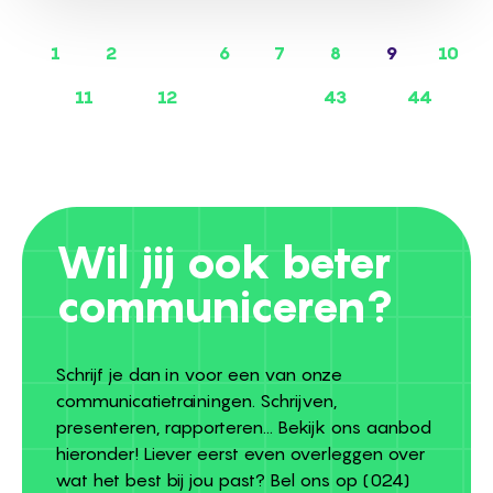
1
2
6
7
8
9
10
11
12
43
44
Wil jij ook beter
communiceren?
Schrijf je dan in voor een van onze
communicatietrainingen. Schrijven,
presenteren, rapporteren... Bekijk ons aanbod
hieronder! Liever eerst even overleggen over
wat het best bij jou past? Bel ons op
(024)