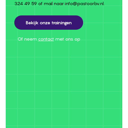
324 49 59
of mail naar
info@pastoorbv.nl
.
Bekijk onze trainingen
Bekijk onze trainingen
Of neem
contact
met ons op