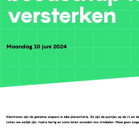
versterken
Maandag 10 juni 2024
Klemtonen zijn de geheime wapens in elke presentatie. Ze zijn de puntjes op de i's en de
Laten we eerlijk zijn: taal is lastig en soms laten woorden ons struikelen. Maar geen zor