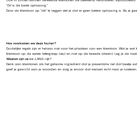
Ook in zinnen kunnen verkeerde klemtonen de betekenis veranderen. Bijvoorbeeld
“Dit is dé beste oplossing.”
Door de klemtoon op “dé” te leggen stel je dat er geen betere oplossing is. Als je gee
Hoe voorkomen we deze fouten?
Duidelijke regels zijn er helaas niet voor het plaatsen van een klemtoon. Wat je we
klemtoon op de eerste lettergreep (stu) en niet op de tweede (deren). Leg je de nadr
Waarom zijn ze
be-LANG-rijk?
Denk aan klemtonen als het geheime ingrediënt dat je presentatie net dat beetje extr
geef je gewicht aan je woorden en zorg je ervoor dat mensen écht naar je luisteren. 