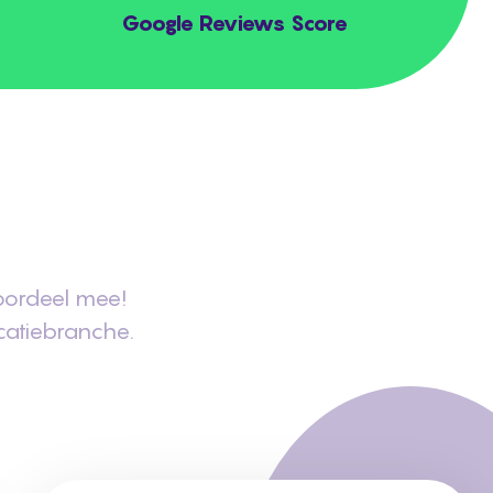
Google Reviews Score
n
voordeel mee!
catiebranche.