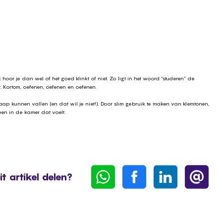
oor je dan wel of het goed klinkt of niet. Zo ligt in het woord “studeren” de
pt. Kortom, oefenen, oefenen en oefenen.
laap kunnen vallen (en dat wil je niet!). Door slim gebruik te maken van klemtonen,
ereen in de kamer dat voelt.
it artikel delen?