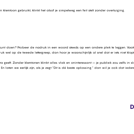
:
n klemtoon gebruikt, klinkt het alsof je simpelweg een feit stelt zonder overtuiging.
l kunt doen? Probeer de nadruk in een woord steeds op een andere plek te leggen. Vaak h
uk wel op de tweede lettergreep, dan hoor je waarschijnlijk al snel dat er iets niet klo
a geeft. Zonder klemtonen klinkt alles vlak en oninteressant – je publiek zou zelfs in s
En laten we eerlijk zijn, als je zegt “Dit is dé beste oplossing.” dan wil je ook dat ied
D