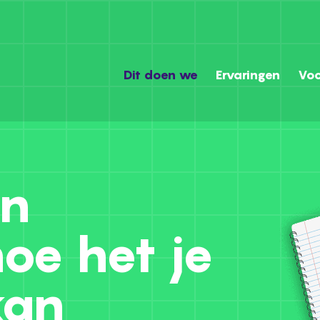
Dit doen we
Ervaringen
Voo
an
oe het je
kan