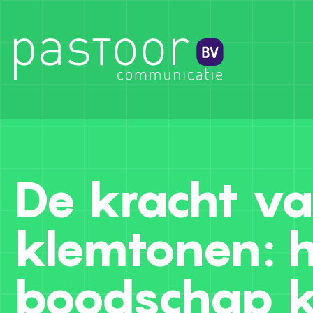
De kracht v
klemtonen: h
boodschap 