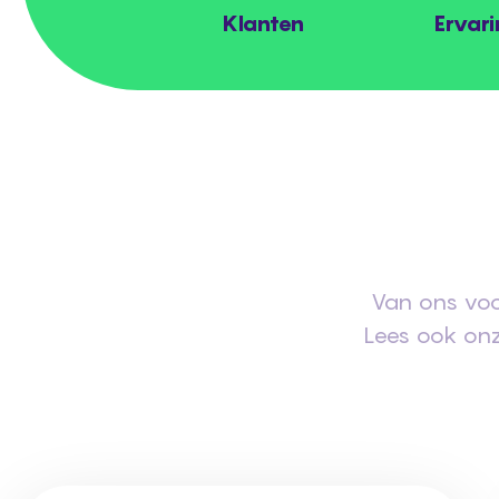
Klanten
Ervari
Van ons voor
Lees ook onz