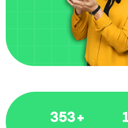
390
+