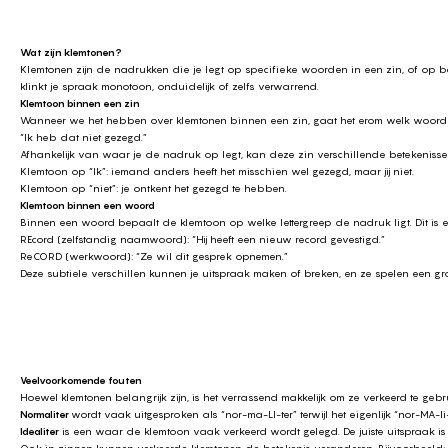
Wat zijn klemtonen?
Klemtonen zijn de nadrukken die je legt op specifieke woorden in een zin, of op b
klinkt je spraak monotoon, onduidelijk of zelfs verwarrend.
Klemtoon binnen een zin
Wanneer we het hebben over klemtonen binnen een zin, gaat het erom welk woord j
“Ik heb dat niet gezegd.”
Afhankelijk van waar je de nadruk op legt, kan deze zin verschillende betekenis
Klemtoon op “Ik”: iemand anders heeft het misschien wel gezegd, maar jij niet.
Klemtoon op “niet”: je ontkent het gezegd te hebben.
Klemtoon binnen een woord
Binnen een woord bepaalt de klemtoon op welke lettergreep de nadruk ligt. Dit is 
REcord (zelfstandig naamwoord): “Hij heeft een nieuw record gevestigd.”
ReCORD (werkwoord): “Ze wil dit gesprek opnemen.”
Deze subtiele verschillen kunnen je uitspraak maken of breken, en ze spelen een gro
Veelvoorkomende fouten
Hoewel klemtonen belangrijk zijn, is het verrassend makkelijk om ze verkeerd te g
Normaliter
wordt vaak uitgesproken als “nor-ma-LI-ter” terwijl het eigenlijk “nor-MA-li-
Idealiter
is een waar de klemtoon vaak verkeerd wordt gelegd. De juiste uitspraak is “