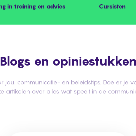
ng in training en advies
Cursisten
Blogs en opiniestukke
 jou: communicatie- en beleidstips. Doe er je 
e artikelen over alles wat speelt in de communi