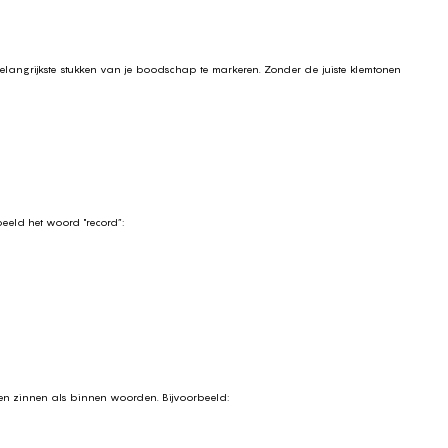
langrijkste stukken van je boodschap te markeren. Zonder de juiste klemtonen
beeld het woord "record”:
nnen zinnen als binnen woorden. Bijvoorbeeld: