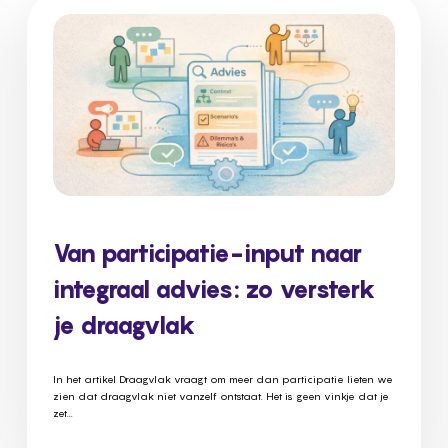
Van participatie-input naar
integraal advies: zo versterk
je draagvlak
In het artikel Draagvlak vraagt om meer dan participatie lieten we
zien dat draagvlak niet vanzelf ontstaat. Het is geen vinkje dat je
zet...