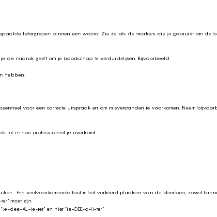
epaalde lettergrepen binnen een woord. Zie ze als de markers die je gebruikt om de be
e de nadruk geeft om je boodschap te verduidelijken. Bijvoorbeeld:
sen hebben:
essentieel voor een correcte uitspraak en om misverstanden te voorkomen. Neem bijvoor
te rol in hoe professioneel je overkomt.
ebruiken. Een veelvoorkomende fout is het verkeerd plaatsen van de klemtoon, zowel bi
ter" moet zijn.
ie-dee-AL-ie-ter" en niet “ie-DEE-a-li-ter".