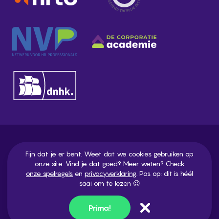
Onze spelregels
Fijn dat je er bent. Weet dat we cookies gebruiken op
onze site. Vind je dat goed? Meer weten? Check
Veelgestelde vragen
onze spelregels
en
privacyverklaring
. Pas op: dit is héél
Privacy statement
saai om te lezen 😉
Artikelen
Alle rechten voorbehouden Pastoor 2023 -
UX
Prima!